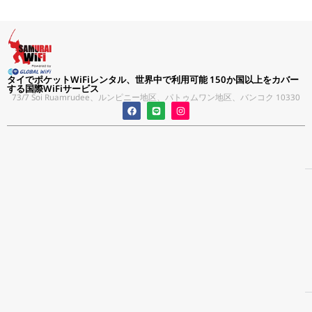
タイでポケットWiFiレンタル、世界中で利用可能 150か国以上をカバー
する国際WiFiサービス
73/7 Soi Ruamrudee、ルンピニー地区、パトゥムワン地区、バンコク 10330
F
L
I
a
i
n
c
n
s
e
e
t
b
a
o
g
o
r
k
a
m