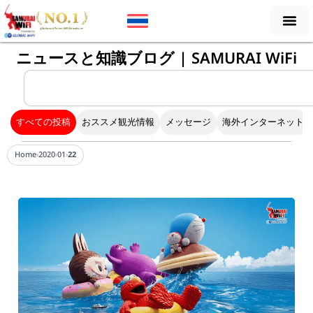
内
容
を
ニュースと知識ブログ | SAMURAI WiFi
ス
キ
検
索
ッ
プ
すべての投稿
おススメ観光情報
メッセージ
海外インターネット
Home
›
2020
›
01
›
22
ペ
ペ
ー
ー
ジ
ジ