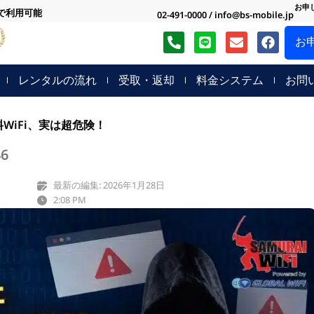
お申
中で利用可能
02-491-0000 / info@bs-mobile.jp
P
L
E
F
お
h
i
n
a
o
n
v
c
n
e
e
e
レンタルの流れ
受取・返却
料金システム
お問
e
l
b
-
o
o
a
p
o
WiFi、実は超危険！
l
e
k
t
46
最新の編集: 2026年1月28日
2:08 PM