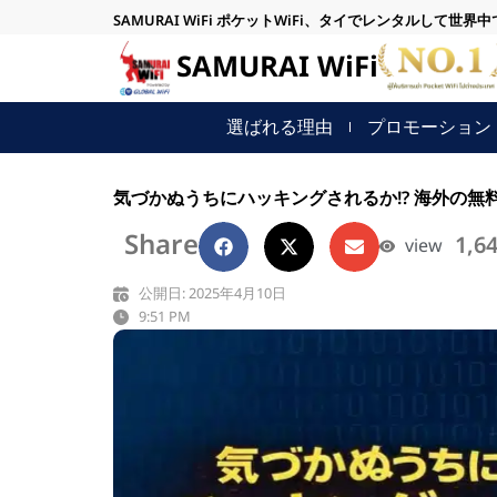
内
SAMURAI WiFi ポケットWiFi、タイでレンタルして世界
容
SAMURAI WiFi
を
ス
選ばれる理由
プロモーション
キ
ッ
プ
気づかぬうちにハッキングされるか!? 海外の無料
Share
1,6
view
公開日: 2025年4月10日
9:51 PM