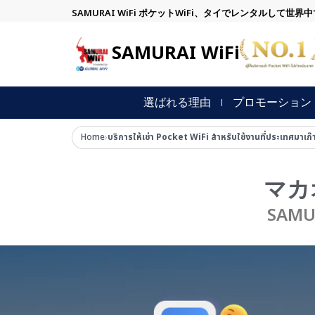
内
SAMURAI WiFi ポケットWiFi、タイでレンタルして世界
容
を
SAMURAI WiFi
ス
キ
ッ
選ばれる理由
プロモーション
プ
Home
›
บริการให้เช่า Pocket WiFi สำหรับใช้งานที่ประเทศมาเ
マカ
SAM