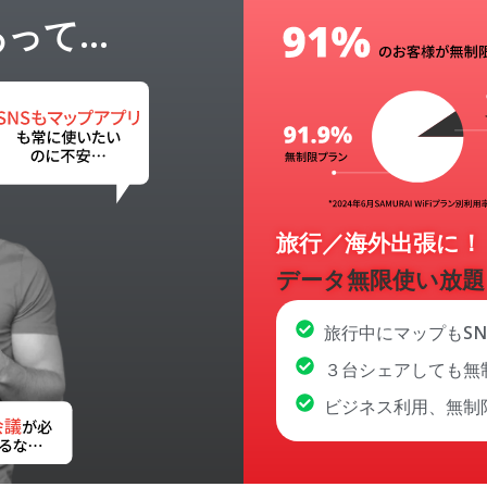
あって…
旅行／海外出張に！
データ無限使い放題
旅行中にマップもS
３台シェアしても無
ビジネス利用、無制