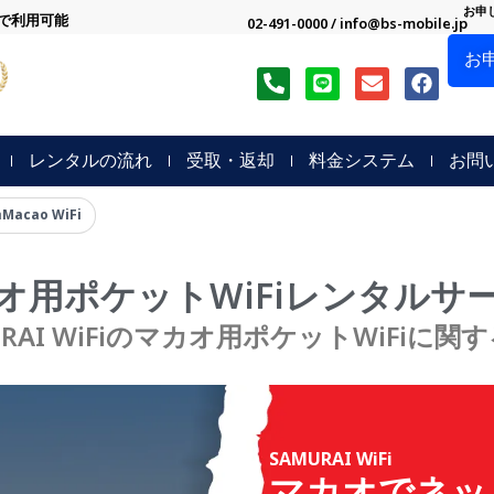
お申
中で利用可能
02-491-0000 / info@bs-mobile.jp
お
P
L
E
F
h
i
n
a
o
n
v
c
n
e
e
e
e
l
b
レンタルの流れ
受取・返却
料金システム
お問
-
o
o
a
p
o
ก๊าMacao WiFi
l
e
k
t
オ用ポケットWiFiレンタルサ
URAI WiFiのマカオ用ポケットWiFiに関
SAMURAI WiFi
マカオでネッ