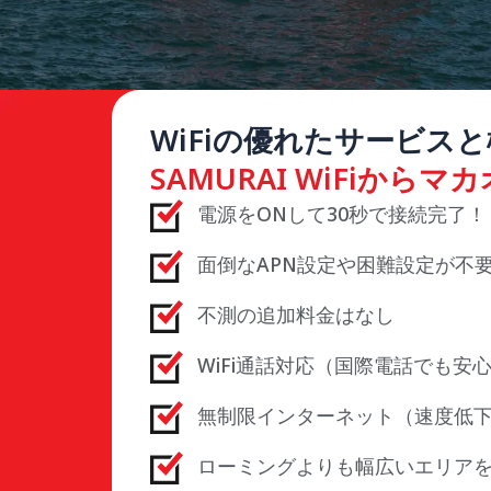
WiFiの優れたサービス
SAMURAI WiFiからマカ
電源をONして30秒で接続完了！
面倒なAPN設定や困難設定が不
不測の追加料金はなし
WiFi通話対応（国際電話でも安
無制限インターネット（速度低
ローミングよりも幅広いエリア