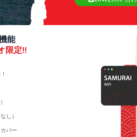
と機能
オ限定!!
要！
心）
下なし）
をカバー