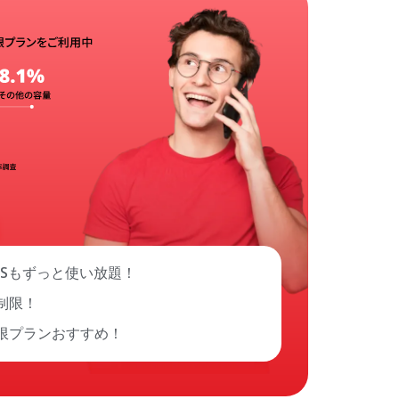
NSもずっと使い放題！
制限！
限プランおすすめ！