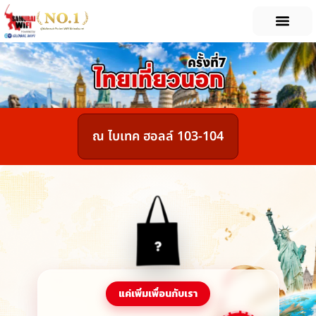
Skip
to
content
ณ ไบเทค ฮอลล์ 103-104
แค่เพิ่มเพื่อนกับเรา