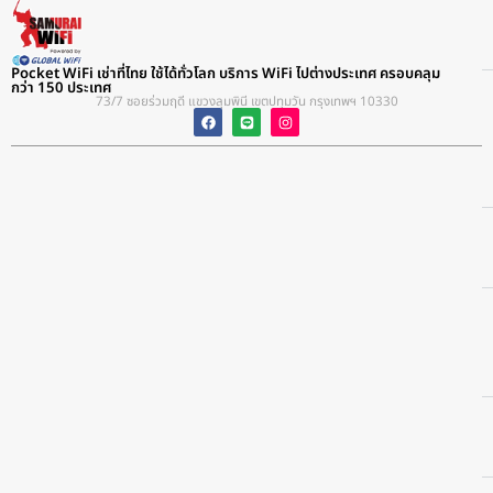
Pocket WiFi เช่าที่ไทย ใช้ได้ทั่วโลก บริการ WiFi ไปต่างประเทศ ครอบคลุม
กว่า 150 ประเทศ
73/7 ซอยร่วมฤดี แขวงลุมพินี เขตปทุมวัน กรุงเทพฯ 10330​
F
L
I
a
i
n
c
n
s
e
e
t
b
a
o
g
o
r
k
a
m