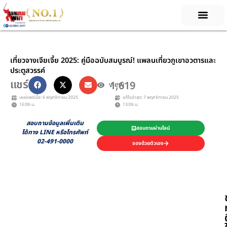
Skip
to
content
เที่ยวจางเจียเจี้ย 2025: คู่มือฉบับสมบูรณ์! แพลนเที่ยวภูเขาอวตารและ
ประตูสวรรค์
แชร์
1,619
view
เผยแพร่เมื่อ: 6 พฤศจิกายน 2025
แก้ไขล่าสุด: 7 พฤศจิกายน 2025
16:06 น.
13:06 น.
สอบถามข้อมูลเพิ่มเติม
สอบถามผ่านไลน์
ได้ทาง LINE หรือโทรศัพท์
02-491-0000
จองด้วยตัวเอง