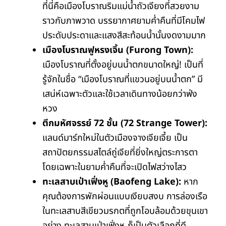
ที่นี่คือเมืองโบราณริมแม่น้ำถัวเจียงที่สวยงาม
ราวกับภาพวาด บรรยากาศยามค่ำคืนที่มีโคมไฟ
ประดับประดาและแสงสีสะท้อนน้ำนั้นงดงามมาก
เมืองโบราณฟูหรงเจิ้น (Furong Town):
เมืองโบราณที่ตั้งอยู่บนน้ำตกขนาดใหญ่! เป็นที่
รู้จักในชื่อ “เมืองโบราณที่แขวนอยู่บนน้ำตก” มี
เสน่ห์เฉพาะตัวและใช้เวลาเดินทางน้อยกว่าฟ่ง
หวง
ตึกมหัศจรรย์ 72
ชั้น (72 Strange Tower):
แลนด์มาร์กใหม่ในตัวเมืองจางเจียเจี้ย เป็น
สถาปัตยกรรมสไตล์ถู่เจียที่ยิ่งใหญ่ตระการตา
โดยเฉพาะในยามค่ำคืนที่จะเปิดไฟสว่างไสว
ทะเลสาบเป่าเฟิ่งหู (Baofeng Lake):
หาก
คุณต้องการพักผ่อนแบบเงียบสงบ การล่องเรือ
ในทะเลสาบสีเขียวมรกตที่ถูกโอบล้อมด้วยขุนเขา
อย่าง ทะเลสาบเป่าเฟิ่งหู ก็เป็นตัวเลือกที่ดี