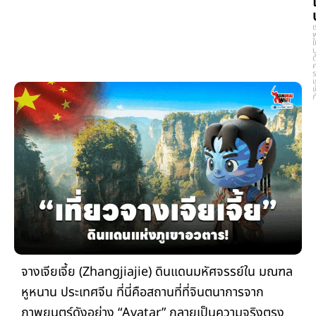
เ
ใ
ด
ร
เ
ก
จางเจียเจี้ย (Zhangjiajie) ดินแดนมหัศจรรย์ใน มณฑล
หูหนาน ประเทศจีน ที่นี่คือสถานที่ที่จินตนาการจาก
ภาพยนตร์ดังอย่าง “Avatar” กลายเป็นความจริงตรง