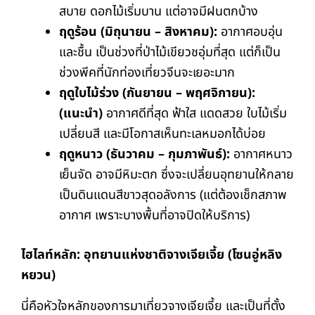
สบาย ดอกไม้เริ่มบาน แต่อาจมีฝนตกบ้าง
ฤดูร้อน (มิถุนายน – สิงหาคม):
อากาศอบอุ่น
และชื้น เป็นช่วงที่ป่าไม้เขียวชอุ่มที่สุด แต่ก็เป็น
ช่วงพีคที่นักท่องเที่ยวจีนจะเยอะมาก
ฤดูใบไม้ร่วง (กันยายน – พฤศจิกายน):
(
แนะนำ)
อากาศดีที่สุด ฟ้าใส แดดสวย ใบไม้เริ่ม
เปลี่ยนสี และมีโอกาสเห็นทะเลหมอกได้บ่อย
ฤดูหนาว (ธันวาคม – กุมภาพันธ์):
อากาศหนาว
เย็นจัด อาจมีหิมะตก ซึ่งจะเปลี่ยนอุทยานให้กลาย
เป็นดินแดนสีขาวสุดอลังการ (แต่ต้องเช็กสภาพ
อากาศ เพราะบางพื้นที่อาจปิดให้บริการ)
ไฮไลท์หลัก: อุทยานแห่งชาติจางเจียเจี้ย (โซนอู่หลิง
หยวน)
นี่คือหัวใจหลักของการมาเที่ยวจางเจียเจี้ย และเป็นที่ตั้ง