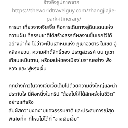
อ้างอิงรูปภาพจาก：
https://theworldtravelguy.com/zhangjiajie-
park-itinerary/
การมา เที่ยวจางเจียเจี้ย คือการเดินทางสู่ดินแดนแห่ง
ความฝัน ที่ธรรมชาติได้สร้างสรรค์ผลงานชิ้นเอกไว้ได้
อย่างน่าทึ่ง ไม่ว่าจะเป็นเสาหินแห่ง ภูเขาอวตาร ในเขต อู่
หลิงหยวน, ความศักดิ์สิทธิ์ของ ประตูสวรรค์ บน ภูเขา
เทียนเหมินซาน, หรือเสน่ห์ของเมืองโบราณอย่าง ฟ่ง
หวง และ ฟูหรงเจิ้น
ทุกย่างก้าวในจางเจียเจี้ยเต็มไปด้วยความยิ่งใหญ่และน่า
ประทับใจ นี่คือหนึ่งในทริป “ต้องไปให้ได้สักครั้งในชีวิต”
อย่างแท้จริง
สัมผัสความงดงามของธรรมชาติ และประสบการณ์สุด
พิเศษที่หาที่ไหนไม่ได้ที่ “จางเจียเจี้ย”