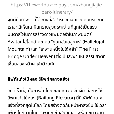
https://theworldtravelguy.com/zhangjiajie-
park-itinerary/
จุดนี้คือภาพจำที่โด่งดังที่สุด! หยวนเจียเจี้ย คือบริเวณที่
เราจะได้เห็นเสาหินทรายสูงตระหง่านที่ถูกใช้เป็นแรง
บันดาลใจในการสร้างดาวแพนดอร่าในภาพยนตร์
Avatar ไฮไลท์สำคัญคือ “ภูเขาฮัลเลลูยาห์” (Hallelujah
Mountain) และ “สะพานหนึ่งในใต้หล้า” (The First
Bridge Under Heaven) ซึ่งเป็นสะพานหินธรรมชาติที่
เชื่อมสองหน้าผาเข้าด้วยกัน
ลิฟท์แก้วไป่หลง (ลิฟท์กลางแจ้ง)
วิธีที่เร็วที่สุดในการขึ้นไปยังเขตหยวนเจียเจี้ย คือการใช้
ลิฟท์แก้วไป่หลง (Bailong Elevator) นี่คือลิฟท์กลาง
แจ้งที่สูงที่สุดในโลก โดยสร้างติดกับหน้าผาสูงชัน ใช้เวลา
เพียงไม่กี่นาทีในการพาคุณขึ้นสู่ยอดเขา พร้อมชมวิวสุด