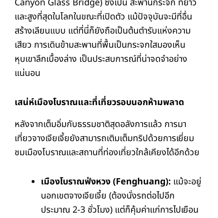
Canyon Glass Bridge) ซึ่งเป็น สะพานกระจก ที่ยาว
และสูงที่สุดในโลกในขณะที่เปิดตัว แม้ปัจจุบันจะมีที่อื่น
สร้างเลียนแบบ แต่ที่นี่ก็ยังถือเป็นต้นตำรับแห่งความ
เสียว การเดินข้ามสะพานที่พื้นเป็นกระจกใสมองเห็น
หุบเขาลึกเบื้องล่าง เป็นประสบการณ์ที่น่าจดจำอย่าง
แน่นอน
เสน่ห์เมืองโบราณและที่เที่ยวรอบนอกห้ามพลาด
หลังจากเต็มอิ่มกับธรรมชาติสุดอลังการแล้ว การมา
เที่ยวจางเจียเจี้ยยังสามารถเติมเต็มทริปด้วยการเยี่ยม
ชมเมืองโบราณและสถานที่ท่องเที่ยวใกล้เคียงได้อีกด้วย
เมืองโบราณฟ่งหวง (Fenghuang):
แม้จะอยู่
นอกเขตจางเจียเจี้ย (ต้องนั่งรถต่อไปอีก
ประมาณ 2-3 ชั่วโมง) แต่ก็คุ้มค่าแก่การไปเยือน