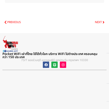
Prev
Nex
PREVIOUS
NEXT
Pocket WiFi เช่าที่ไทย ใช้ได้ทั่วโลก บริการ WiFi ไปต่างประเทศ ครอบคลุม
กว่า 150 ประเทศ
73/7 ซอยร่วมฤดี แขวงลุมพินี เขตปทุมวัน กรุงเทพฯ 10330​
F
L
I
a
i
n
c
n
s
e
e
t
b
a
o
g
o
r
k
a
m