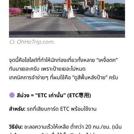
Cr. OhHoTrip.com.
จุดนี้คือไฮไลต์ที่ทำให้นักท่องเที่ยวทั้งหลาย “เหงื่อตก”
กันมาเยอะครับ เพราะป้ายเยอะไปหมด
เทคนิคการจำง่ายๆ ที่ผมใช้คือ “ดูสีพื้นหลังป้าย” ครับ
สีม่วง = “ETC เท่านั้น” (ETC専用)
สำหรับ:
รถที่เสียบการ์ด ETC พร้อมใช้งาน
วิธีขับ:
ชะลอความเร็วให้เหลือ ต่ำกว่า 20 กม./ชม. (เน้น