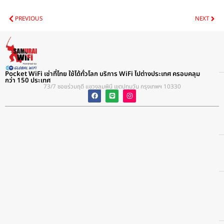
Prev
Nex
PREVIOUS
NEXT
Pocket WiFi เช่าที่ไทย ใช้ได้ทั่วโลก บริการ WiFi ไปต่างประเทศ ครอบคลุม
กว่า 150 ประเทศ
73/7 ซอยร่วมฤดี แขวงลุมพินี เขตปทุมวัน กรุงเทพฯ 10330​
F
L
I
a
i
n
c
n
s
e
e
t
b
a
o
g
o
r
k
a
m