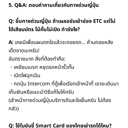
5. Q&A:
ตอบคำถาม
เกี่ยวกับทางด่วนญี่ปุ่น
Q: ขึ้นทางด่วนญี่ปุ่น ถ้าเผลอขับเข้าช่อง ETC แต่ไม่
ได้เสียบบัตร ไม้กั้นไม่เปิด ทำยังไง?
A:
เคยมีเพื่อนผมตกใจแล้วจะถอยรถ… ห้ามถอยหลัง
เด็ดขาดนะครับ!
อันตรายมาก สิ่งที่ต้องทำคือ:
・เหยียบเบรก หยุดรถหน้ารั้วกั้น
・เปิดไฟฉุกเฉิน
・กดปุ่ม Intercom ที่ตู้เพื่อเรียกเจ้าหน้าที่ เขาจะเดินมา
เก็บเงินหรือแนะนำวิธีแก้ไขให้ครับ
(เจ้าหน้าทางด่วนญี่ปุ่นบริการดีและใจเย็นครับ ไม่ต้อง
กลัว)
Q: ใช้ใบขับขี่ Smart Card ของไทยเช่ารถได้ไหม?