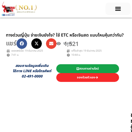
Skip
to
content
ทางด่วนญี่ปุ่น จ่ายเงินยังไง? ใช้ ETC หรือเงินสด แบบไหนคุ้มกว่ากัน?
แชร์
1,521
view
เผยแพร่เมื่อ: 19 ธันวาคม 2025
แก้ไขล่าสุด: 19 ธันวาคม 2025
7:41 น.
10:44 น.
สอบถามข้อมูลเพิ่มเติม
สอบถามผ่านไลน์
ได้ทาง LINE หรือโทรศัพท์
02-491-0000
จองด้วยตัวเอง